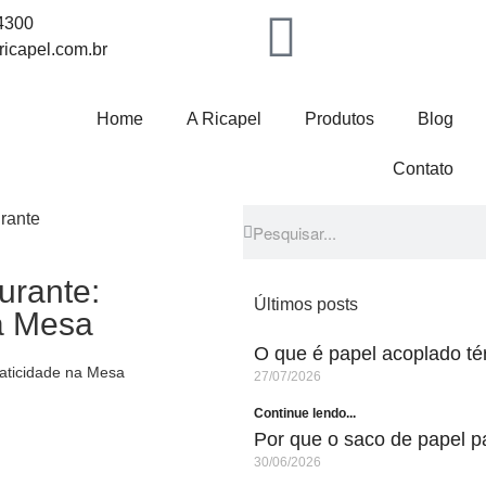
-4300
icapel.com.br
Home
A Ricapel
Produtos
Blog
Contato
urante:
Últimos posts
na Mesa
O que é papel acoplado té
raticidade na Mesa
27/07/2026
Continue lendo...
Por que o saco de papel 
30/06/2026