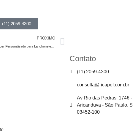
(11) 2059-4300
PRÓXIMO
Papel para Hambúrguer Personalizado para Lanchonetes: Qualidade e Personalização em Cada Embalagem
Contato
(11) 2059-4300
consulta@ricapel.com.br
Av Rio das Pedras, 1746 -
Aricanduva - São Paulo, 
03452-100
te