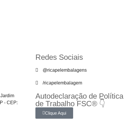
Redes Sociais
@ricapelembalagens
/ricapelembalagem
Autodeclaração de Política
 Jardim
de Trabalho FSC® 👇
SP - CEP:
Clique Aqui