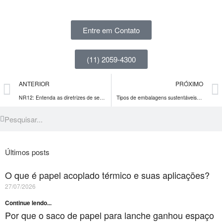
Entre em Contato
(11) 2059-4300
ANTERIOR
PRÓXIMO
NR12: Entenda as diretrizes de segurança no trabalho em máquinas e equipamentos
Tipos de embalagens sustentáveis: descubra seus benefícios e tendências para 2024
Últimos posts
O que é papel acoplado térmico e suas aplicações?
27/07/2026
Continue lendo...
Por que o saco de papel para lanche ganhou espaço